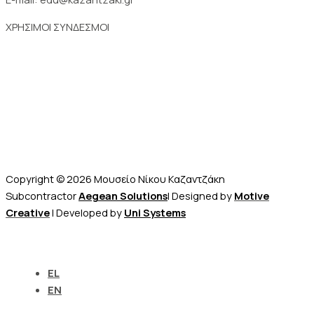
ΧΡΗΣΙΜΟΙ ΣΥΝΔΕΣΜΟΙ
Επικοινωνία
Μουσείο Νίκου Καζαντζάκη
Ψηφιακό Μουσείο
Πωλητήριο – E-shop
Copyright © 2026 Μουσείο Νίκου Καζαντζάκη
Subcontractor
Aegean Solutions
| Designed by
Motive
Creative
| Developed by
Uni Systems
EL
EN