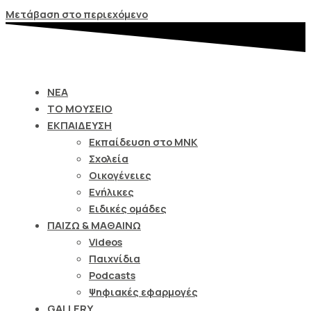
Σημείωση:
Μετάβαση στο περιεχόμενο
Αυτός
ο
ιστότοπος
περιλαμβάνει
ΝΕΑ
ένα
ΤΟ ΜΟΥΣΕΙΟ
σύστημα
ΕΚΠΑΙΔΕΥΣΗ
προσβασιμότητας.
Εκπαίδευση στο ΜΝΚ
Σχολεία
Οικογένειες
Ενήλικες
Ειδικές ομάδες
ΠΑΙΖΩ & ΜΑΘΑΙΝΩ
Videos
Παιχνίδια
Podcasts
Ψηφιακές εφαρμογές
GALLERY