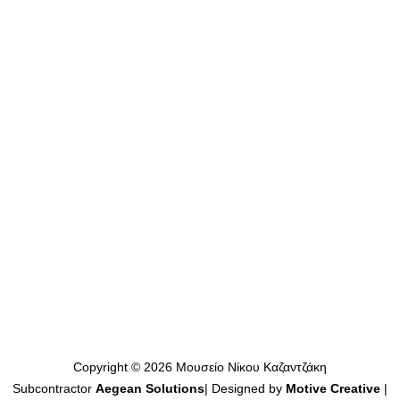
ΧΡΗΣΙΜΟΙ ΣΥΝΔΕΣΜΟΙ
Επικοινωνία
Μουσείο Νίκου Καζαντζάκη
Ψηφιακό Μουσείο
Πωλητήριο – E-shop
Copyright © 2026 Μουσείο Νίκου Καζαντζάκη
Subcontractor
Aegean Solutions
| Designed by
Motive Creative
|