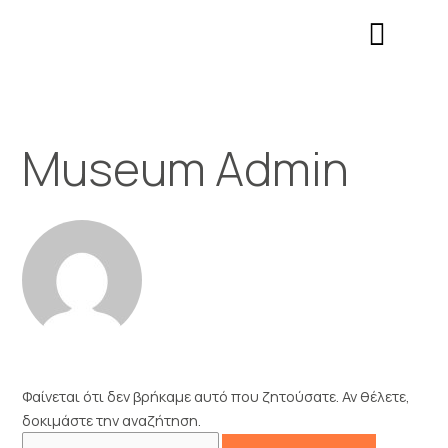
Μετάβαση
Αναζήτηση
Σημείωση:
στο
για:
Αυτός
περιεχόμενο
ο
ιστότοπος
περιλαμβάνει
ένα
Museum Admin
σύστημα
προσβασιμότητας.
Φαίνεται ότι δεν βρήκαμε αυτό που ζητούσατε. Αν θέλετε,
δοκιμάστε την αναζήτηση.