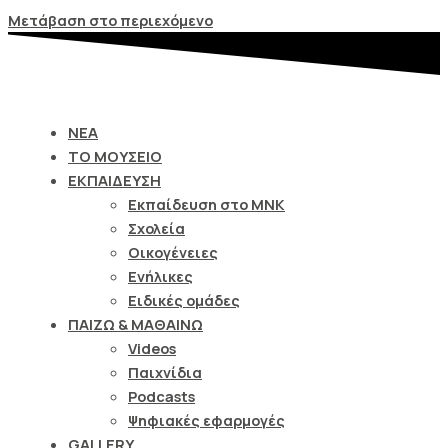
Σημείωση:
Μετάβαση στο περιεχόμενο
Αυτός
ο
ιστότοπος
περιλαμβάνει
ΝΕΑ
ένα
ΤΟ ΜΟΥΣΕΙΟ
σύστημα
ΕΚΠΑΙΔΕΥΣΗ
προσβασιμότητας.
Εκπαίδευση στο ΜΝΚ
Σχολεία
Οικογένειες
Ενήλικες
Ειδικές ομάδες
ΠΑΙΖΩ & ΜΑΘΑΙΝΩ
Videos
Παιχνίδια
Podcasts
Ψηφιακές εφαρμογές
GALLERY