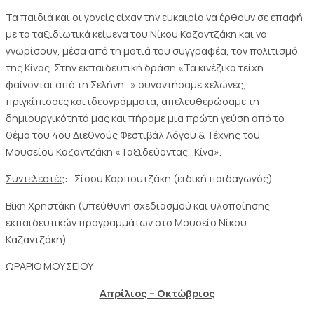
Τα παιδιά και οι γονείς είχαν την ευκαιρία να έρθουν σε επαφή
με τα ταξιδιωτικά κείμενα του Νίκου Καζαντζάκη και να
γνωρίσουν, μέσα από τη ματιά του συγγραφέα, τον πολιτισμό
της Κίνας. Στην εκπαιδευτική δράση «Τα κινέζικα τείχη
φαίνονται από τη Σελήνη…» συναντήσαμε χελώνες,
πριγκίπισσες και ιδεογράμματα, απελευθερώσαμε τη
δημιουργικότητά μας και πήραμε μια πρώτη γεύση από το
θέμα του 4ου Διεθνούς Φεστιβάλ Λόγου & Τέχνης του
Μουσείου Καζαντζάκη «Ταξιδεύοντας…Κίνα».
Συντελεστές
: Σίσσυ Καρπουτζάκη (ειδική παιδαγωγός)
Bίκη Χρηστάκη (υπεύθυνη σχεδιασμού και υλοποίησης
εκπαιδευτικών προγραμμάτων στο Μουσείο Νίκου
Καζαντζάκη).
ΩΡΑΡΙΟ ΜΟΥΣΕΙΟΥ
Απρίλιος – Οκτώβριος