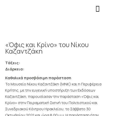
Μετάβαση
Σημείωση:
στο
Αυτός
περιεχόμενο
ο
ιστότοπος
περιλαμβάνει
ένα
σύστημα
«Όφις και Κρίνο» του Νίκου
προσβασιμότητας.
Καζαντζάκη
Τάξεις:
Διάρκεια:
Καθολικά προσβάσιμη παράσταση
Το Μουσείο Νίκου Καζαντζάκη (ΜΝΚ) και η Περιφέρεια
Κρήτης, με την ευγενική υποστήριξη των Εκδόσεων
Καζαντζάκη, παρουσίασαν την παράσταση «Όφις και
Κρίνο» στην Πειραματική Σκηνή του Πολιτιστικού και
Συνεδριακού Κέντρου Ηρακλείου, το Σάββατο 30
Οκτωβρίου 2021 και ώρα 8.00 μ.μ. Η παράσταση ήταν