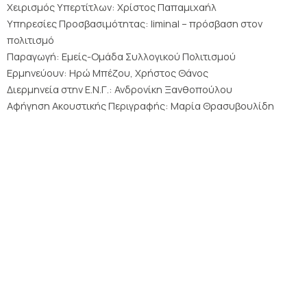
Χειρισμός Υπερτίτλων: Χρίστος Παπαμιχαήλ
Υπηρεσίες Προσβασιμότητας: liminal – πρόσβαση στον
πολιτισμό
Παραγωγή: Εμείς-Ομάδα Συλλογικού Πολιτισμού
Ερμηνεύουν: Ηρώ Μπέζου, Χρήστος Θάνος
Διερμηνεία στην Ε.Ν.Γ.: Ανδρονίκη Ξανθοπούλου
Αφήγηση Ακουστικής Περιγραφής: Μαρία Θρασυβουλίδη
ΩΡΑΡΙΟ ΜΟΥΣΕΙΟΥ
Απρίλιος – Οκτώβριος
Τρίτη – Κυριακή: 9.00 – 17.00
Δευτέρα Κλειστά
Νοέμβριος – Μάρτιος
Δευτέρα – Παρασκευή: 10.00 – 15.00
Σάββατο Κλειστά
Κυριακή: 10.00 – 15.00