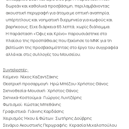
δωρεάν και καθολικά προσβάσιμη, περιλαμβάνοντας
ακουστική περιγραφή για άτομα με οπτική αναπηρία,
υπέρτιτλους και νοηματική διερμηνεία για κωφούς και
βαρήκοους. Είχε διάρκεια 65 λεπτά, χωρίς διάλειμμα.
Η παράσταση «Όφις και Κρίνο» παρουσιάστηκε στο
πλαίσιο της προσπάθειας που ξεκίνησε το ΜΝΚ για τη
βελτίωση της προσβασιμότητας στο έργο του συγγραφέα
αλλά και στις συλλογές του Μουσείου.
Συντελεστές:
Κείμενο: Νίκος Καζαντζάκης
Θεατρική προσαρμογή: Ηρώ Μπέζου-Χρήστος Θάνος
Σκηνοθεσία-Μουσική: Χρήστος Θάνος
Σκηνικά-Κοστούμια: Γιώργος Λυντζέρης
Φωτισμοί: Κώστας Μπεθάνης
Γραφιστικά: Γιάννης Καρδάσης
Χειρισμός Ήχου & Φώτων: Σωτήρης Δούβρης
Σενάριο Ακουστικής Περιγραφής: Κερασία Μιχαλοπούλου