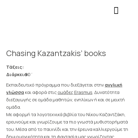
Μετάβαση
Σημείωση:
στο
Αυτός
περιεχόμενο
ο
ιστότοπος
περιλαμβάνει
ένα
σύστημα
Chasing Kazantzakis’ books
προσβασιμότητας.
Τάξεις:
Διάρκεια:
90΄
Εκπαιδευτικό πρόγραμμα που διεξάγεται στην
αγγλική
γλώσσα
και αφορά στις
ομάδες Erasmus
. Δυνατότητα
διεξαγωγής σε ομάδα μαθητών, ενηλίκων ή και σε μεικτή
ομάδα.
Με αφορμή τα λογοτεχνικά βιβλία του Νίκου Καζαντζάκη,
ερευνούμε και γνωρίζουμε τα πιο γνωστά μυθιστορήματά
του. Μέσα από το παιχνίδι και την έρευνα καλλιεργούμε τη
δημιουργικότητα και τη φαντασία μας γνωρίζοντας