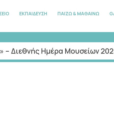
ΣΕΙΟ
ΕΚΠΑΙΔΕΥΣΗ
ΠΑΙΖΩ & ΜΑΘΑΙΝΩ
G
 – Διεθνής Ημέρα Μουσείων 202
Τμήμα Εκπαιδευτικών Δράσεων
Χ
Τηλ.: 2810 741689
E-mail: edu@kazantzaki.gr