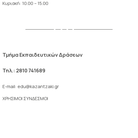
Κυριακή: 10.00 – 15.00
Δείτε το πλήρες ωράριο του Μουσείου
Τμήμα Εκπαιδευτικών Δράσεων
Τηλ.: 2810 741689
E-mail: edu@kazantzaki.gr
ΧΡΗΣΙΜΟΙ ΣΥΝΔΕΣΜΟΙ
Επικοινωνία
Μουσείο Νίκου Καζαντζάκη
Ψηφιακό Μουσείο