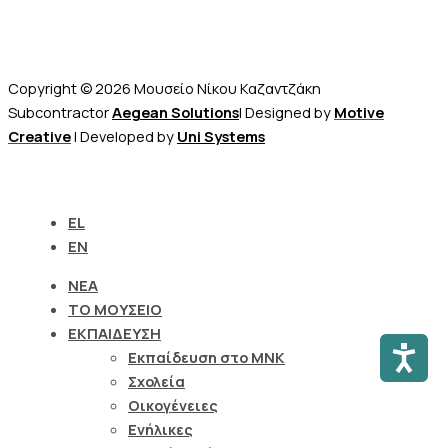
Πωλητήριο – E-shop
Copyright © 2026 Μουσείο Νίκου Καζαντζάκη
Subcontractor
Aegean Solutions
| Designed by
Motive
Creative
| Developed by
Uni Systems
EL
EN
ΝΕΑ
ΤΟ ΜΟΥΣΕΙΟ
ΕΚΠΑΙΔΕΥΣΗ
Προσι
Εκπαίδευση στο ΜΝΚ
Σχολεία
Οικογένειες
Ενήλικες