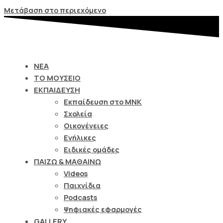
Σημείωση:
Μετάβαση στο περιεχόμενο
Αυτός
ο
ιστότοπος
περιλαμβάνει
ΝΕΑ
ένα
ΤΟ ΜΟΥΣΕΙΟ
σύστημα
ΕΚΠΑΙΔΕΥΣΗ
προσβασιμότητας.
Εκπαίδευση στο ΜΝΚ
Σχολεία
Οικογένειες
Ενήλικες
Ειδικές ομάδες
ΠΑΙΖΩ & ΜΑΘΑΙΝΩ
Videos
Παιχνίδια
Podcasts
Ψηφιακές εφαρμογές
GALLERY