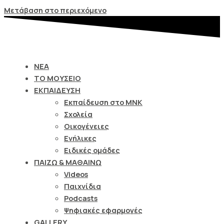
Σημείωση:
Μετάβαση στο περιεχόμενο
Αυτός
ο
ιστότοπος
περιλαμβάνει
ΝΕΑ
ένα
ΤΟ ΜΟΥΣΕΙΟ
σύστημα
ΕΚΠΑΙΔΕΥΣΗ
προσβασιμότητας.
Εκπαίδευση στο ΜΝΚ
Σχολεία
Οικογένειες
Ενήλικες
Ειδικές ομάδες
ΠΑΙΖΩ & ΜΑΘΑΙΝΩ
Videos
Παιχνίδια
Podcasts
Ψηφιακές εφαρμογές
GALLERY