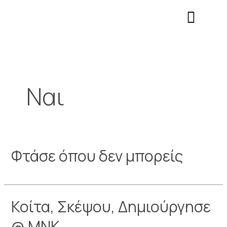
Μετάβαση
Σελιδοποίηση
Σημείωση:
στο
άρθρων
Αυτός
περιεχόμενο
ο
ιστότοπος
περιλαμβάνει
ένα
σύστημα
Ναι
προσβασιμότητας.
Φτάσε όπου δεν μπορείς
Κοίτα, Σκέψου, Δημιούργησε
@ ΜΝΚ