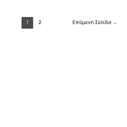
1
2
Επόμενη Σελίδα
→
ΩΡΑΡΙΟ ΜΟΥΣΕΙΟΥ
Απρίλιος – Οκτώβριος
Τρίτη – Κυριακή: 9.00 – 17.00
Δευτέρα Κλειστά
Νοέμβριος – Μάρτιος
Δευτέρα – Παρασκευή: 10.00 – 15.00
Σάββατο Κλειστά
Κυριακή: 10.00 – 15.00
Δείτε το πλήρες ωράριο του Μουσείου
Τμήμα Εκπαιδευτικών Δράσεων